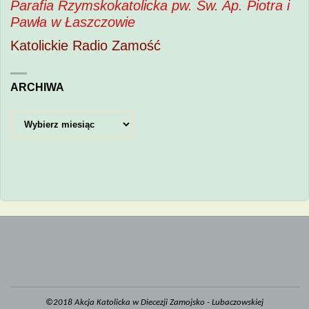
Parafia Rzymskokatolicka pw. Św. Ap. Piotra i
Pawła w Łaszczowie
Katolickie Radio Zamość
ARCHIWA
Archiwa
©2018 Akcja Katolicka w Diecezji Zamojsko - Lubaczowskiej