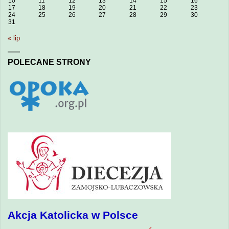
10
11
12
13
14
15
16
17
18
19
20
21
22
23
24
25
26
27
28
29
30
31
« lip
POLECANE STRONY
Akcja Katolicka w Polsce