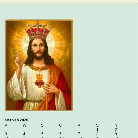
sierpień 2026
P
W
Ś
C
P
S
N
1
2
3
4
5
6
7
8
9