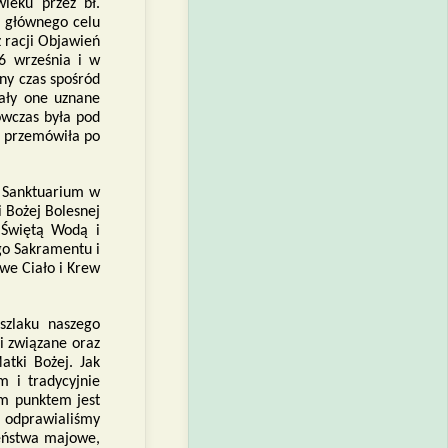
ieku przez bł.
o głównego celu
 racji Objawień
6 września i w
cny czas spośród
tały one uznane
ówczas była pod
i przemówiła po
o Sanktuarium w
i Bożej Bolesnej
 Świętą Wodą i
go Sakramentu i
we Ciało i Krew
szlaku naszego
mi związane oraz
atki Bożej. Jak
 i tradycyjnie
ym punktem jest
 odprawialiśmy
eństwa majowe,