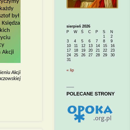
 życzymy
 każdy
ztof był
 Księdza
sierpień 2026
kich
P
W
Ś
C
P
S
N
1
2
yciu
3
4
5
6
7
8
9
cy
10
11
12
13
14
15
16
17
18
19
20
21
22
23
 Akcji
24
25
26
27
28
29
30
31
« lip
eniu Akcji
aczowskiej
POLECANE STRONY