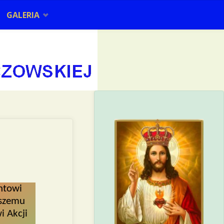
GALERIA
ntowi
aszemu
i Akcji