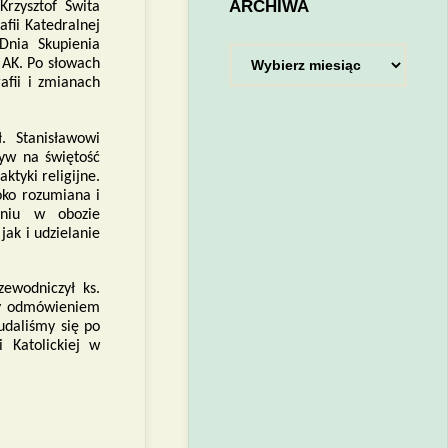
ARCHIWA
Krzysztof Świta
afii Katedralnej
Dnia Skupienia
Archiwa
a AK. Po słowach
rafii i zmianach
. Stanisławowi
yw na świętość
ktyki religijne.
oko rozumiana i
eniu w obozie
ak i udzielanie
ewodniczył ks.
śmy odmówieniem
udaliśmy się po
 Katolickiej w