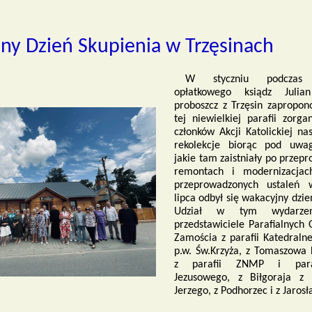
ny Dzień Skupienia w Trzęsinach
W styczniu podczas 
opłatkowego ksiądz Julian
proboszcz z Trzęsin zapropo
tej niewielkiej parafii zorga
członków Akcji Katolickiej nas
rekolekcje biorąc pod uwa
jakie tam zaistniały po przep
remontach i modernizacjac
przeprowadzonych ustaleń
lipca odbył się wakacyjny dzie
Udział w tym wydarzen
przedstawiciele Parafialnych 
Zamościa z parafii Katedralnej
p.w. Św.Krzyża, z Tomaszowa 
z parafii ZNMP i para
Jezusowego, z Biłgoraja z 
Jerzego, z Podhorzec i z Jaros