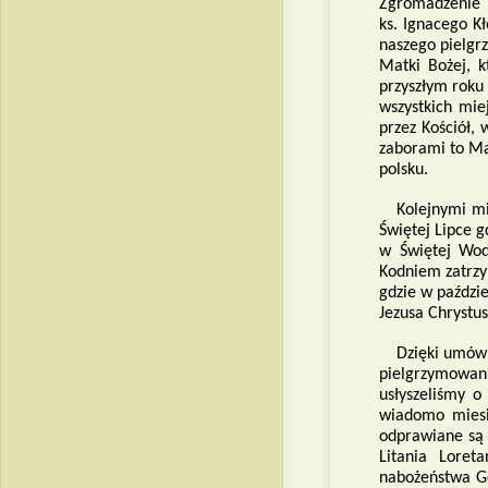
Zgromadzenie 
ks. Ignacego K
naszego pielgr
Matki Bożej, 
przyszłym roku 
wszystkich mie
przez Kościół,
zaborami to Ma
polsku.
Kolejnymi mi
Świętej Lipce g
w Świętej Wod
Kodniem zatrzy
gdzie w paździ
Jezusa Chrystu
Dzięki umów
pielgrzymowania
usłyszeliśmy o
wiadomo miesi
odprawiane są 
Litania Loret
nabożeństwa G