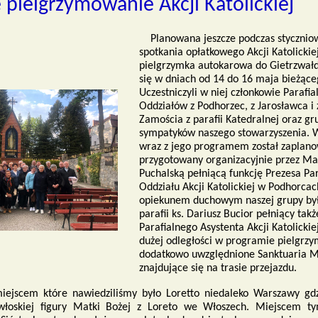
pielgrzymowanie Akcji Katolickiej
Planowana jeszcze podczas styczni
SNĄ
spotkania opłatkowego Akcji Katolickie
pielgrzymka autokarowa do Gietrzwał
się w dniach od 14 do 16 maja bieżące
RĘ"
Uczestniczyli w niej członkowie Parafia
Oddziałów z Podhorzec, z Jarosławca i 
Zamościa z parafii Katedralnej oraz gr
sympatyków naszego stowarzyszenia. 
wraz z jego programem został zaplano
przygotowany organizacyjnie przez Ma
Puchalską pełniącą funkcję Prezesa Pa
Oddziału Akcji Katolickiej w Podhorcac
opiekunem duchowym naszej grupy był
parafii ks. Dariusz Bucior pełniący takż
Parafialnego Asystenta Akcji Katolickiej
dużej odległości w programie pielgrzym
dodatkowo uwzględnione Sanktuaria 
znajdujące się na trasie przejazdu.
iejscem które nawiedziliśmy było Loretto niedaleko Warszawy gdz
włoskiej figury Matki Bożej z Loreto we Włoszech. Miejscem ty