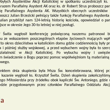
byłych Asystentów Akcji Katolickiej w spotkaniu uczestniczyli ks. 
arazem Parafialny Asystent AK oraz ks. dr Robert Strus proboszcz par
cję Parafialnego Asystenta AK. Wszystkich obecnych uczestników 
boszcz Julian Brzezicki pełniący także funkcję Parafialnego Asystent
ulian przybliżył nam 124-letnią historię kościoła, opowiedział o pa
jsce w okresie Jego 30-to letniej w niej posługi.
of Świta wygłosił konferencję poświęconą naszemu patronowi bł
mu ze wskazaniem poszczególnych etapów życiowych mających wpł
 to okres dzieciństwa w katolickim domu gdzie codziennością były pra
ia i później służby wojskowej, a przed wybuchem wojny była to szer
ziałalność w Akcji Katolickiej. Po wybuchu wojny i uwięzi
m świadczenie o Bogu poprzez pomoc współwięźniom tą materialną j
owego.
ktem dnia skupienia była Msza Św. koncelebrowana, której prz
a kazanie wygłosił ks. Krzysztof Świta. Dzień skupienia zakończyli
ego Miłosierdzia przy źródełku obok kapliczki Św. Antoniego, gdzie 
dzie przygotowanym przez członków Parafialnego Oddziału Akcji
ia