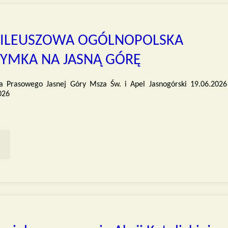
IA
PIENIA"
BILEUSZOWA OGÓLNOPOLSKA
ZYMKA NA JASNĄ GÓRĘ
ra Prasowego Jasnej Góry Msza Św. i Apel Jasnogórski 19.06.202
026
XX
BILEUSZOWA
ÓLNOPOLSKA
ELGRZYMKA