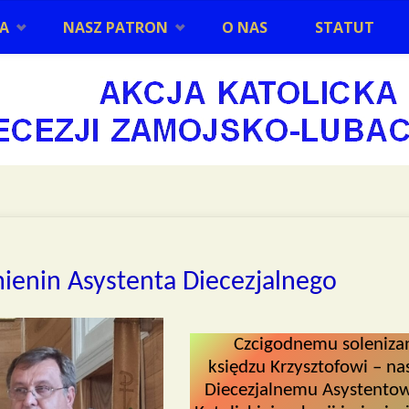
IA
NASZ PATRON
O NAS
STATUT
mienin Asystenta Diecezjalnego
Czcigodnemu soleniza
księdzu Krzysztofowi – n
Diecezjalnemu Asystentow