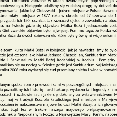
Sióstr Loretanek założone w latach dwudziestych poprzedniego w
łopotowskiego. Następnie udaliśmy się w dalszą drogę by dotrzeć d
zymowania jakim był Gietrzwałd – jedyne miejsce w Polsce, sławne z
które miały miejsce w 1877 roku w okresie od 27 czerwca do 1
przypada ich 150 rocznica. Jak zaznaczył ojciec-przewodnik, na obe
jsc na świecie gdzie się objawiała Matka Boża i jednocześnie zos
 w Gietrzwałdzie objawień było najwięcej. Pomimo tego, że Polska w
tka Boża do dwóch dziewczynek, które były głównymi wizjonerkam
ejscami kultu Matki Bożej w kolejności jak je nawiedzaliśmy to był
dzie jest czczona jako Matka Jedności Chrześcijan, Sanktuarium Matk
zie i Sanktuarium Matki Bożej Kodeńskiej w Kodniu. Pomiędzy
maliśmy się na nocleg w Sokółce gdzie jest Sanktuarium Najświętsze
erniku 2008 roku wydarzył się cud przemiany chleba i wina w prawdzi
sa.
ionym spotkaniom z przewodnikami w poszczególnych miejscach na 
 poznaliśmy ich historię , architekturę, wydarzenia i legendy z ni
 cudach i uzdrowieniach jakie się dokonały za wstawiennictwem M
ąc maj w tradycji Kościoła katolickiego jest miesiącem Maryjnym
codziennie nabożeństwa majowe ku czci Matki Bożej, a ich główn
ańska. Stąd też w trakcie naszego majowego pielgrzymowanie
odzinek o Niepokalanym Poczęciu Najświętszej Maryi Panny, naboż