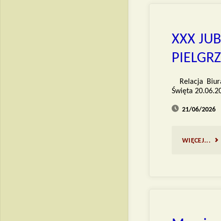
DN
SKU
XXX JU
PIELGR
Relacja Biu
Święta 20.06.2
21/06/2026
"X
WIĘCEJ...
JU
OG
PI