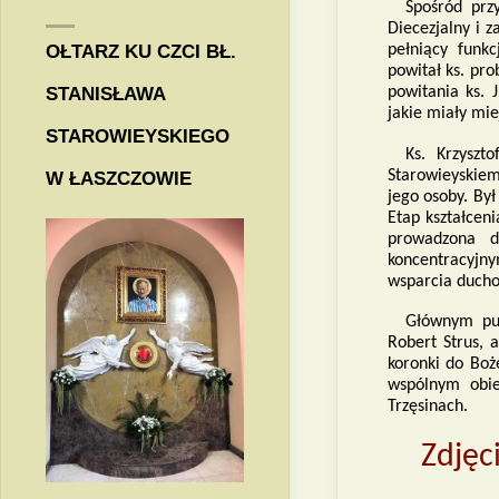
Spośród przy
Diecezjalny i z
OŁTARZ KU CZCI BŁ.
pełniący funk
powitał ks. pro
STANISŁAWA
powitania ks. J
jakie miały mie
STAROWIEYSKIEGO
Ks. Krzyszt
Starowieyskie
W ŁASZCZOWIE
jego osoby. Był
Etap kształcen
prowadzona d
koncentracyjny
wsparcia duch
Głównym pun
Robert Strus, 
koronki do Boż
wspólnym obie
Trzęsinach.
Zdjęc