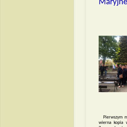
Maryjne 
NA
JA
GÓ
Pierwszym m
wierna kopia 