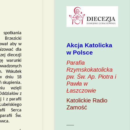
spotkania
 Brzezicki
Akcja Katolicka
nował aby w
nizować dla
w Polsce
zej diecezji
gę warunki
Parafia
rowadzonych
Rzymskokatolicka
h. Wskutek
pw. Św. Ap. Piotra i
 w dniu 18
Pawła w
ń skupienia.
iu wzięli
Łaszczowie
Oddziałów z
 i z parafii
Katolickie Radio
Lubelskiego
Zamość
fii Serca
parafii Św.
ławca.