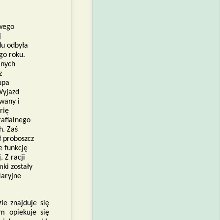
owego
j
du odbyła
go roku.
lnych
z
upa
Wyjazd
wany i
rię
rafialnego
h. Zaś
 proboszcz
e funkcję
. Z racji
ki zostały
Maryjne
ie znajduje się
m opiekuje się