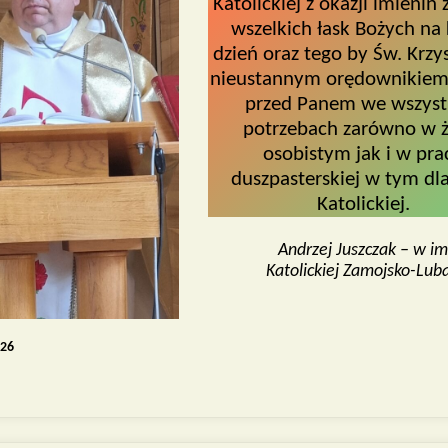
Katolickiej z okazji imienin
wszelkich łask Bożych na
dzień oraz tego by Św. Krzys
nieustannym orędownikiem
przed Panem we wszyst
potrzebach zarówno w ż
osobistym jak i w pra
duszpasterskiej w tym dla
Katolickiej.
Andrzej Juszczak – w imi
Katolickiej Zamojsko-Lub
026